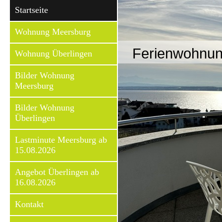
Startseite
Wohnung Meersburg
Ferienwohnu
Wohnung Überlingen
Bilder Wohnung
Meersburg
Bilder Wohnung
Überlingen
Lastminute Meersburg ab
15.08.2026
Angebot Überlingen ab
16.08.2026
Kontakt